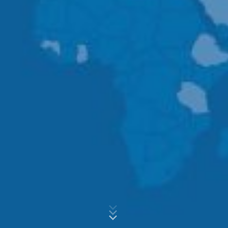
construção civil.
• Nos links de "Landing Page" para acesso aos
diversos materiais produzidos: Nome, email, empresa,
endereço, CPF, RG e endereço;
Assunto*
• No link "Próximos eventos - formulários de inscrições
em eventos": Nome, email, telefone, empresa, cargo,
Cidade, Estado;
• No link "Newsletter": Nome e email;
Mensagem
• No ícone "Whastapp": nome, email, empresa,
telefone, tipo de cliente;
3) MC FORUM:
É a nossa plataforma de diálogo da
MC com o mercado No link "RECEBA NOSSAS
NOVIDADES": Nome e email;
• No link "Próximos eventos - formulários de inscrições
em eventos": Nome, email, telefone, empresa, cargo,
Cidade, Estado;
• No link "Receba nossas novidades": Nome e email;
Enviar arquivo
• No link "Contato": nome, email, telefone, assunto e
sua mensagem
Tamanho total do arquivo:
MB /
MB
Estou de acordo com a
Política de Privacidade
.
4) Conexão por serviços de terceiros
: através de
This site is protected by reCAPTCH and the Google
Privacy Policy