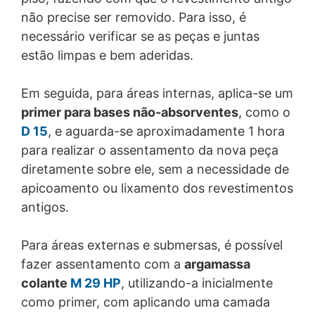
Nesses casos, o tratamento dos dados será realizado
não precise ser removido. Para isso, é
pelos terceiros em questão e, novamente, sugerimos a
necessário verificar se as peças e juntas
leitura dos termos de uso, política de privacidade e de
estão limpas e bem aderidas.
cookies destes respectivos sites/terceiros.
E por quanto tempo armazenamos os seus dados?
Em seguida, para áreas internas, aplica-se um
Seus dados ficarão conosco somente pelo tempo
primer para bases não-absorventes
, como o
necessário para cumprir as finalidades para as quais
foram coletados, conforme o disposto no inciso I do
D 15
, e aguarda-se aproximadamente 1 hora
artigo 15 da Lei 13.709/18 e poderão ser excluídos, de
para realizar o assentamento da nova peça
forma segura, dos nossos servidores quando você
assim requisitar, por procedimento gratuito e facilitado,
diretamente sobre ele, sem a necessidade de
ou quando estes não forem mais necessários ou
apicoamento ou lixamento dos revestimentos
relevantes, salvo se houver qualquer outra razão para a
antigos.
sua manutenção, como obrigação legal de retenção de
dados ou necessidade de sua preservação para
resguardar nossos direitos, conforme hipóteses
Para áreas externas e submersas, é possível
autorizadas pelo artigo 16 da LGPD. Seus dados
fazer assentamento com a
argamassa
pessoais poderão ser armazenados em nosso servidor
próprio ou de terceiro contratado para esse fim,
colante
M 29 HP
, utilizando-a inicialmente
alocados no Brasil ou no exterior, podendo, ainda, ser
como primer, com aplicando uma camada
armazenados por meios de tecnologia de computação