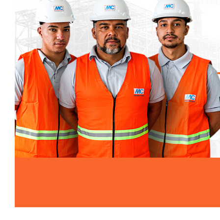
relacionada ao tema, entre em contato com nosso
Encarregado de Proteção de Dados Pessoais em:
juridico@mc-bauchemie.com.br
Alterações para este Aviso de Privacidade
Este aviso de privacidade poderá mudar, já que será
revisto periodicamente. Por isso, convidamos você a
sempre consultar esta seção. Eventuais atualizações
se tornarão válidas na data da publicação. Dúvidas
sobre este Aviso de Privacidade poderão ser sanadas
por e-mail: juridico@mc-bauchemie.com.br