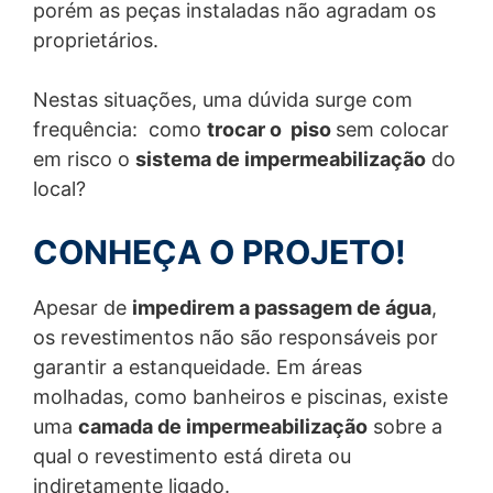
&
porém as peças instaladas não agradam os
Proteção de
Selantes
Pode acontecer de realizarmos o tratamento de dados
Superfícies
Juntas &
proprietários.
pessoais para finalidades não previstas neste Aviso de
Selantes
Privacidade, mas sempre será mediante comunicação
Assunto*
Nestas situações, uma dúvida surge com
prévia, mantendo resguardado os seus direitos.
Estações de
frequência: como
trocar o piso
sem colocar
Tratamento de Água
Edifícios
Nossas finalidades incluem:
em risco o
sistema de impermeabilização
do
e Efluentes
Comerciais e
1. Executar o contrato, fornecendo os
Residenciais
Mensagem
local?
produtos e serviços de forma adequada;
Pontes
2. Estabelecer melhor comunicação com os usuários;
Estacionamentos
3. Melhorar o relacionamento e satisfação dos
Torres Eólicas
CONHEÇA O PROJETO!
usuários;
4. Avaliar e aperfeiçoar os produtos e serviços
Túneis
comercializados e as nossas finalidades;
Apesar de
impedirem a passagem de água
,
5. Divulgar sobre os nossos produtos,
os revestimentos não são responsáveis por
serviços, atualizações e outros assuntos que você
possa ter interesse;
garantir a estanqueidade. Em áreas
molhadas, como banheiros e piscinas, existe
Temos Base Legal para realizar o tratamento de seus
Enviar arquivo
uma
camada de impermeabilização
sobre a
dados?
Tamanho total do arquivo:
MB /
MB
qual o revestimento está direta ou
Estou de acordo com a
Política de Privacidade
.
Sim! Nós realizamos o tratamento dos dados pessoais
indiretamente ligado.
This site is protected by reCAPTCH and the Google
Privacy Policy