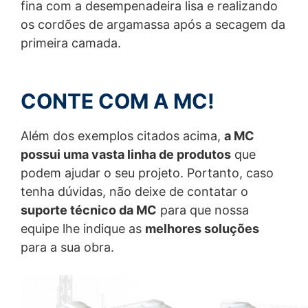
fina com a desempenadeira lisa e realizando
em nuvem, sempre respeitando os níveis de segurança
e boas práticas do mercado.
os cordões de argamassa após a secagem da
primeira camada.
Sim, você tem direitos. E quais são eles?
É importante que você conheça seus direitos em
relação à utilização de seus dados pessoais. Abaixo,
listamos todos os seus direitos previstos em lei:
CONTE COM A MC!
• Confirmação de tratamento e acesso aos dados;
Correção;
Além dos exemplos citados acima,
a MC
• Anonimização;
possui uma vasta linha de produtos
que
• Bloqueio ou eliminação de dados excessivos ou
podem ajudar o seu projeto. Portanto, caso
tratados em desconformidade; Portabilidade;
• Informação;
tenha dúvidas, não deixe de contatar o
• Revogação do consentimento; Revisão de decisões
suporte técnico da MC
para que nossa
automatizadas.
• Sempre estaremos prontos para atender às suas
equipe lhe indique as
melhores soluções
solicitações e para isso você poderá solicitar o
para a sua obra.
atendimento através do e-mail juridico@mc-
bauchemie.com.br
• Mas se você ficar com alguma dúvida ou se quiser
compartilhar conosco qualquer outra consideração