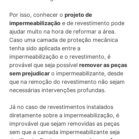
sempre vinculando às Bases Legais estabelecidas pela
and
Terms of Service
apply.
LGPD, de forma correta e compatível com a finalidade
do tratamento. Podemos tratar seus dados pessoais em
Por isso, conhecer o
projeto de
ENVIAR
função de nosso relacionamento contratual com você;
impermeabilização
e de revestimento pode
para o exercício regular do nosso direito em processo
ajudar muito na hora de reformar a área.
judicial, administrativo ou arbitral, mediante o seu
fornecimento de consentimento, em nosso legítimo
Caso uma camada de proteção mecânica
interesse ou de terceiros, desde que preenchidos os
tenha sido aplicada entre a
requisitos legais para tanto; quando for necessário para
impermeabilização e o revestimento, é
o cumprimento de obrigação legal ou para proteção do
crédito. Quem pode ter acesso aos seus dados?
provável que seja possível
remover as peças
Nós não compartilhamos os seus dados pessoais com
sem prejudicar
o impermeabilizante, desde
terceiros ou pessoas não autorizadas a acessá-los.
que na remoção do revestimento não sejam
Suas informações poderão ser compartilhadas nos
seguintes casos:
necessárias intervenções profundas.
• Por obrigação legal, o que pode incluir requisições ou
ordens de autoridade policial, autoridades públicas
Já no caso de revestimentos instalados
(INSS, Receita Federal, Polícia Civil, Polícia Federal,
diretamente sobre a impermeabilização, é
Exército, etc), do Ministério Público, órgãos
improvável que sejam removidas as peças
reguladores, autoridades judiciais ou administrativas e
sindicatos;
sem que a camada impermeabilizante seja
• Fabricantes, fornecedores e prestadores de serviços