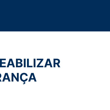
do a eles. Nesses casos, a
ue recomendamos a leitura dos termos de
vice
apply.
eses em que você divulgue seus dados
terceiros em questão e, novamente,
ros.
ENVIAR
 coletados, conforme o disposto no
do você assim requisitar, por
ver qualquer outra razão para a sua
ar nossos direitos, conforme hipóteses
EABILIZAR
rio ou de terceiro contratado para
 computação em nuvem, sempre
RANÇA
s todos os seus direitos previstos em