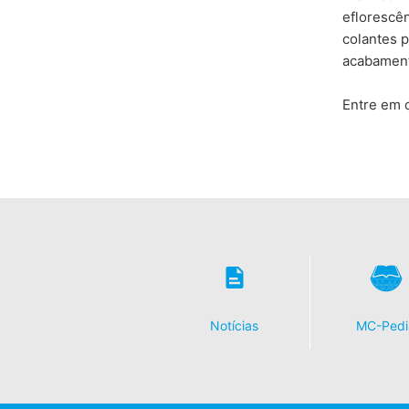
eflorescên
colantes p
acabamento
Entre em c
Notícias
MC-Pedi