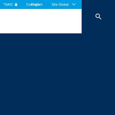
 with an answer as soon as possible.
*SAIC
Contato
English
Site Global
us again should you find necessary.
os e dos serviços oferecidos por nós,
o tratados por nós com integridade e
de Privacidade, mas sempre será
ter interesse;
la LGPD, de forma correta e compatível
ntratual com você; para o exercício
nsentimento, em nosso legítimo interesse