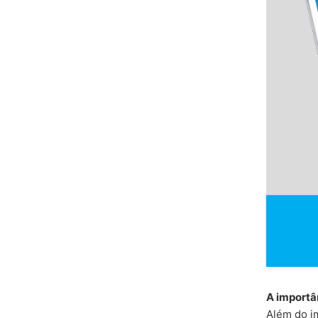
A importâ
Além do im