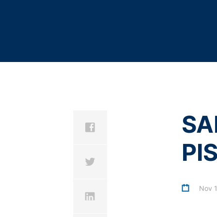
Estou de acordo com a
P
Nosso site possui ligações com sites de
responsabilidade sobre a segurança e p
This site is protected 
uso, políticas de privacidade e de coo
pessoais em plug-ins sociais e sites de
sugerimos a leitura dos termos de uso, 
E por quanto tempo armazenamos o
Seus dados ficarão conosco somente pel
inciso I do artigo 15 da Lei 13.709/18 
procedimento gratuito e facilitado, ou 
manutenção, como obrigação legal de r
SA
autorizadas pelo artigo 16 da LGPD. S
esse fim, alocados no Brasil ou no ext
respeitando os níveis de segurança e 
PI
Sim, você tem direitos. E quais são 
É importante que você conheça seus dire
lei:
Nov 1
• Confirmação de tratamento e acesso 
• Anonimização;
• Bloqueio ou eliminação de dados exce