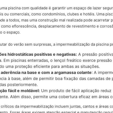
 de decisões automatizadas.
uma piscina com qualidade é garantir um espaço de lazer segur
 às suas solicitações e para isso você poderá solicitar o atendimen
ais ou comerciais, como condomínios, clubes e hotéis. Uma pis
ade a todos, mas uma construção mal realizada pode acarretar p
ou se quiser compartilhar conosco qualquer outra consideração rel
s como eflorescência, desplacamento de revestimento e corro
dos Pessoais em: juridico@mc-bauchemie.com.br
do o espaço.
dade
, já que será revisto periodicamente. Por isso, convidamos você a 
utar do verão sem surpresas, a impermeabilização da piscina pr
ta da publicação. Dúvidas sobre este Aviso de Privacidade poderão 
es hidrostáticas positivas e negativas:
A pressão positiv
a. Em piscinas enterradas, o lençol freático exerce pressão
do uma proteção eficiente para ambas as situações.
 aderência na base e com a argamassa colante
: A imperm
cia à base, além de permitir boa fixação das camadas de
das posteriormente.
ção fácil e moldável:
Um produto de fácil aplicação reduz 
iente. Além disso, permite uma cobertura eficaz em áreas c
críticos da impermeabilização incluem juntas, cantos e áreas c
ento. Essas áreas exigem atenção especial e manutenção regul