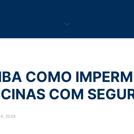
olítica de Privacidade
.
 terceiros, é possível que durante sua navegação você seja direciona
roteção dos seus dados caberá aos referidos terceiros, de forma q
by reCAPTCH and the Google
Privacy Policy
and
Terms of Ser
kies dos respectivos sites. Este cenário também se aplica às hipót
 busca. Nesses casos, o tratamento dos dados será realizado pelos 
política de privacidade e de cookies destes respectivos sites/tercei
s seus dados?
o tempo necessário para cumprir as finalidades para as quais foram
e poderão ser excluídos, de forma segura, dos nossos servidores quan
quando estes não forem mais necessários ou relevantes, salvo se hou
etenção de dados ou necessidade de sua preservação para resguard
IBA COMO IMPERM
eus dados pessoais poderão ser armazenados em nosso servidor próp
erior, podendo, ainda, ser armazenados por meios de tecnologia de
boas práticas do mercado.
SCINAS COM SEGU
eles?
itos em relação à utilização de seus dados pessoais. Abaixo, listamo
4, 2024
aos dados; Correção;
ssivos ou tratados em desconformidade; Portabilidade;