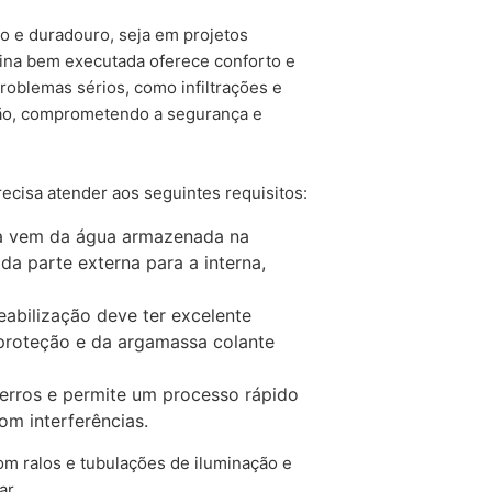
o e duradouro, seja em projetos
to através do e-mail juridico@mc-
cina bem executada oferece conforto e
roblemas sérios, como infiltrações e
acionada ao tema, entre em contato com
são, comprometendo a segurança e
sempre consultar esta seção. Eventuais
ecisa atender aos seguintes requisitos:
ser sanadas por e-mail: juridico@mc-
a vem da água armazenada na
 da parte externa para a interna,
eabilização deve ter excelente
 proteção e da argamassa colante
erros e permite um processo rápido
om interferências.
om ralos e tubulações de iluminação e
ar.