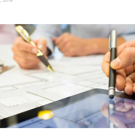
2, 2019
pessoais com terceiros ou pessoas não autorizadas a acessá-los.
 requisições ou ordens de autoridade policial, autoridades públicas (I
tério Público, órgãos reguladores, autoridades judiciais ou administrati
es de serviços indispensáveis para a comercialização de produtos e
de Seguros, escritório de Contabilidade, empresas de gestão de ar
os subcontratar empresas para a realização do tratamento total ou
oteção de Dados Pessoais (Lei nº 13.709/2018). Elas são obrigadas,
de e a segurança dos dados a que tenham acesso, não podendo utiliz
dos que possuam. A MC-Bauchemie poderá transferir alguns de seus
indo prestadores de serviços em nuvem e por levar muito a sério a su
de acordo com os mecanismos legais e as regras infralegais.
armazenados?
seus dados é coisa séria, nós nos esforçamos em tomar todos os ti
 prevenção em relação à segurança e privacidade durante a execuç
: o treinamento e conscientização de nossos colaboradores. Todos
cesso a eles e todas as informações fornecidas por você serão arm
segurança.
 terceiros, é possível que durante sua navegação você seja direciona
o:
MB /
MB
roteção dos seus dados caberá aos referidos terceiros, de forma q