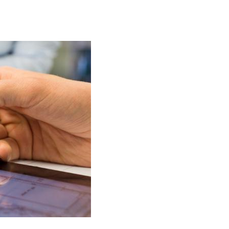
 Suas informações poderão ser
NSS, Receita Federal, Polícia Civil,
vas e sindicatos;
 serviços contratados;
quivo;
 parcial dos seus dados pessoais, nos
 nos termos dos contratos celebrados, a
ar esses dados para quaisquer outros
 dados pessoais a prestadores de
a privacidade e proteção dos seus dados,
pos de medidas administrativas,
ão de nossas atividades envolvendo os
 os seus dados são confidenciais e
azenadas de forma segura e íntegra, em
do a eles. Nesses casos, a
ue recomendamos a leitura dos termos de