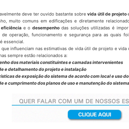
olítica de Privacidade
.
kies dos respectivos sites. Este cenário também se aplica às hipót
 busca. Nesses casos, o tratamento dos dados será realizado pelos 
by reCAPTCH and the Google
Privacy Policy
and
Terms of Ser
avelmente deve ter ouvido bastante sobre
vida útil de projeto
política de privacidade e de cookies destes respectivos sites/tercei
o, muito comuns em edificações e diretamente relacionad
a
eficiência
e o
desempenho
das soluções utilizadas é impo
s seus dados?
o tempo necessário para cumprir as finalidades para as quais foram
 de operação, funcionamento e segurança para as quais foi
e poderão ser excluídos, de forma segura, dos nossos servidores quan
é essencial.
quando estes não forem mais necessários ou relevantes, salvo se hou
 que influenciam nas estimativas de vida útil de projeto e vid
etenção de dados ou necessidade de sua preservação para resguard
mas sempre estão relacionados a:
eus dados pessoais poderão ser armazenados em nosso servidor próp
nho dos materiais constituintes e camadas intervenientes
erior, podendo, ainda, ser armazenados por meios de tecnologia de
boas práticas do mercado.
de e detalhamento do projeto e instalação
rísticas de exposição do sistema de acordo com local e uso do
eles?
de e cumprimento dos planos de uso e manutenção do sistem
itos em relação à utilização de seus dados pessoais. Abaixo, listamo
aos dados; Correção;
ssivos ou tratados em desconformidade; Portabilidade;
 de decisões automatizadas.