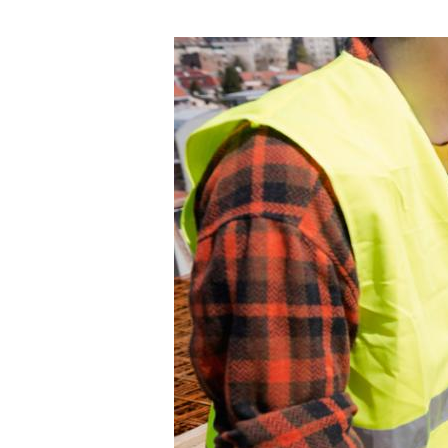
• Sempre estaremos prontos para atender
bauchemie.com.br
• Mas se você ficar com alguma dúvida 
nosso Encarregado de Proteção de Da
Alterações para este Aviso de Privaci
Este aviso de privacidade poderá mudar
atualizações se tornarão válidas na da
bauchemie.com.br