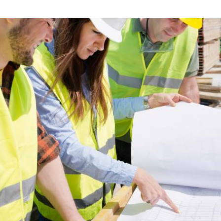
 às suas solicitações e para isso você poderá solicitar o atendimen
ou se quiser compartilhar conosco qualquer outra consideração rel
dos Pessoais em: juridico@mc-bauchemie.com.br
dade
, já que será revisto periodicamente. Por isso, convidamos você a 
ta da publicação. Dúvidas sobre este Aviso de Privacidade poderão 