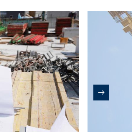
to através do e-mail juridico@mc-
acionada ao tema, entre em contato com
sempre consultar esta seção. Eventuais
ser sanadas por e-mail: juridico@mc-