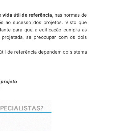
eses em que você divulgue seus dados
terceiros em questão e, novamente,
vice
apply.
e
vida útil de referência
, nas normas de
ros.
os ao sucesso dos projetos.
Visto que
rtante para que a edificação cumpra as
ENVIAR
 coletados, conforme o disposto no
 projetada, se preocupar com os dois
do você assim requisitar, por
ver qualquer outra razão para a sua
a útil de referência dependem do sistema
ar nossos direitos, conforme hipóteses
rio ou de terceiro contratado para
 computação em nuvem, sempre
 projeto
a
s todos os seus direitos previstos em