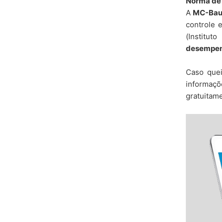
Norma de
A
MC-Bau
controle 
(Institut
desempenh
Caso que
informaçõ
gratuitame