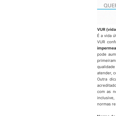
VUR (vida 
É a vida 
VUR confo
impermeab
pode aume
primeiram
qualidade
atender, c
Outra dic
acreditado
com as n
inclusive
normas re