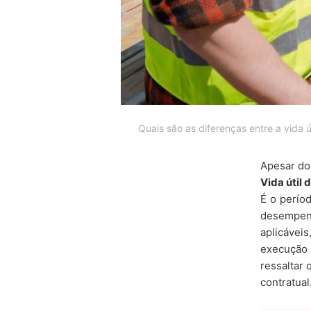
Quais são as diferenças entre a vida út
Apesar do 
Vida útil 
É o perío
desempen
aplicávei
execução 
ressaltar 
contratual