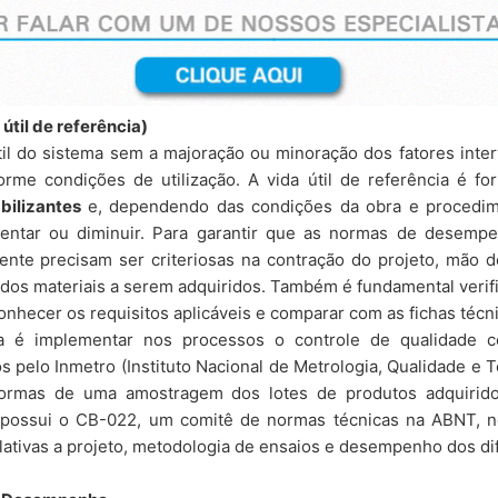
útil de referência)
útil do sistema sem a majoração ou minoração dos fatores inte
rme condições de utilização. A vida útil de referência é fo
ilizantes
e, dependendo das condições da obra e procedim
ntar ou diminuir.
Para garantir que as normas de desempe
ente precisam ser criteriosas na contração do projeto, mão de
 dos materiais a serem adquiridos.
Também é fundamental verifi
onhecer os requisitos aplicáveis e comparar com as fichas técni
a é implementar nos processos o controle de qualidade c
s pelo Inmetro (Instituto Nacional de Metrologia, Qualidade e 
ormas de uma amostragem dos lotes de produtos adquirid
, possui o CB-022, um comitê de normas técnicas na ABNT, n
lativas a projeto, metodologia de ensaios e desempenho dos di