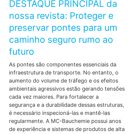
DESTAQUE PRINCIPAL da
em nuvem, sempre respeitando os níveis de segurança
e boas práticas do mercado.
nossa revista: Proteger e
Sim, você tem direitos. E quais são eles?
preservar pontes para um
É importante que você conheça seus direitos em
relação à utilização de seus dados pessoais. Abaixo,
caminho seguro rumo ao
listamos todos os seus direitos previstos em lei:
futuro
• Confirmação de tratamento e acesso aos dados;
Correção;
As pontes são componentes essenciais da
• Anonimização;
• Bloqueio ou eliminação de dados excessivos ou
infraestrutura de transporte. No entanto, o
tratados em desconformidade; Portabilidade;
aumento do volume de tráfego e os efeitos
• Informação;
ambientais agressivos estão gerando tensões
• Revogação do consentimento; Revisão de decisões
automatizadas.
cada vez maiores. Para fortalecer a
• Sempre estaremos prontos para atender às suas
segurança e a durabilidade dessas estruturas,
solicitações e para isso você poderá solicitar o
é necessário inspecioná-las e mantê-las
atendimento através do e-mail juridico@mc-
bauchemie.com.br
regularmente. A MC-Bauchemie possui anos
• Mas se você ficar com alguma dúvida ou se quiser
de experiência e sistemas de produtos de alta
compartilhar conosco qualquer outra consideração