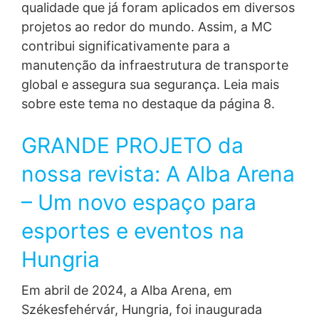
qualidade que já foram aplicados em diversos
relacionada ao tema, entre em contato com nosso
Encarregado de Proteção de Dados Pessoais em:
projetos ao redor do mundo. Assim, a MC
juridico@mc-bauchemie.com.br
contribui significativamente para a
manutenção da infraestrutura de transporte
Alterações para este Aviso de Privacidade
Este aviso de privacidade poderá mudar, já que será
global e assegura sua segurança. Leia mais
revisto periodicamente. Por isso, convidamos você a
sobre este tema no destaque da página 8.
sempre consultar esta seção. Eventuais atualizações
se tornarão válidas na data da publicação. Dúvidas
sobre este Aviso de Privacidade poderão ser sanadas
GRANDE PROJETO da
por e-mail: juridico@mc-bauchemie.com.br
nossa revista: A Alba Arena
– Um novo espaço para
esportes e eventos na
Hungria
Em abril de 2024, a Alba Arena, em
Székesfehérvár, Hungria, foi inaugurada