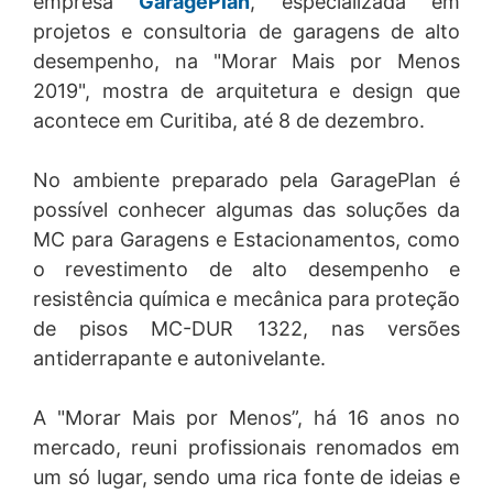
empresa
GaragePlan
, especializada em
&
Proteção de
1) Em nosso site, coletamos os seguintes dados:
projetos e consultoria de garagens de alto
Selantes
Superfícies
Juntas &
• No poup-up "Receba dicas, notícias e conteúdos
desempenho, na "Morar Mais por Menos
Selantes
exclusivos": nome, e-mail; No ícone "Whastapp": nome,
2019", mostra de arquitetura e design que
Assunto*
e-mail, empresa, telefone, tipo de cliente;
Estações de
• No link "Fale Conosco": nome, sobrenome, empresa,
acontece em Curitiba, até 8 de dezembro.
Tratamento de Água
Edifícios
e-mail, profissão, endereço, telefone, tipo de solução e
e Efluentes
Comerciais e
a sua mensagem;
No ambiente preparado pela GaragePlan é
• No link "Newsletter": nome e e-mail;
Residenciais
Mensagem
Pontes
• Nos links de "Landing Page" para acesso aos
possível conhecer algumas das soluções da
Estacionamentos
diversos conteúdos produzidos:
MC para Garagens e Estacionamentos, como
Torres Eólicas
• Nome, email, empresa, endereço, CPF, RG e
o revestimento de alto desempenho e
endereço;
Túneis
• No link "Carreiras - Enviar currículo": nome,
resistência química e mecânica para proteção
sobrenome, email, telefone, assunto, mensagem e
de pisos MC-DUR 1322, nas versões
opção de enviar arquivo;
antiderrapante e autonivelante.
• No link "Service Center - Portal de serviços da MC:
CPF, usuário, login e senha; Nos links "formulários de
inscrições em eventos": Nome, email, telefone,
Enviar arquivo
A "Morar Mais por Menos”, há 16 anos no
empresa, cargo, Cidade, Estado.
Tamanho total do arquivo:
MB /
MB
mercado, reuni profissionais renomados em
Estou de acordo com a
Política de Privacidade
.
2) HUB de contéudo
s: Este hub de conteúdos foi criado
um só lugar, sendo uma rica fonte de ideias e
This site is protected by reCAPTCH and the Google
Privacy Policy
especialmente para você, que quer ter acesso a