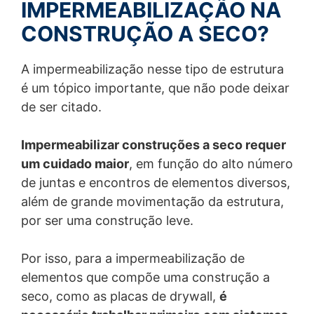
IMPERMEABILIZAÇÃO NA
em nuvem, sempre respeitando os níveis de segurança
CONSTRUÇÃO A SECO?
e boas práticas do mercado.
Sim, você tem direitos. E quais são eles?
A impermeabilização nesse tipo de estrutura
É importante que você conheça seus direitos em
relação à utilização de seus dados pessoais. Abaixo,
é um tópico importante, que não pode deixar
listamos todos os seus direitos previstos em lei:
de ser citado.
• Confirmação de tratamento e acesso aos dados;
Correção;
Impermeabilizar construções a seco requer
• Anonimização;
um cuidado maior
, em função do alto número
• Bloqueio ou eliminação de dados excessivos ou
de juntas e encontros de elementos diversos,
tratados em desconformidade; Portabilidade;
• Informação;
além de grande movimentação da estrutura,
• Revogação do consentimento; Revisão de decisões
por ser uma construção leve.
automatizadas.
• Sempre estaremos prontos para atender às suas
solicitações e para isso você poderá solicitar o
Por isso, para a impermeabilização de
atendimento através do e-mail juridico@mc-
elementos que compõe uma construção a
bauchemie.com.br
• Mas se você ficar com alguma dúvida ou se quiser
seco, como as placas de drywall,
é
compartilhar conosco qualquer outra consideração