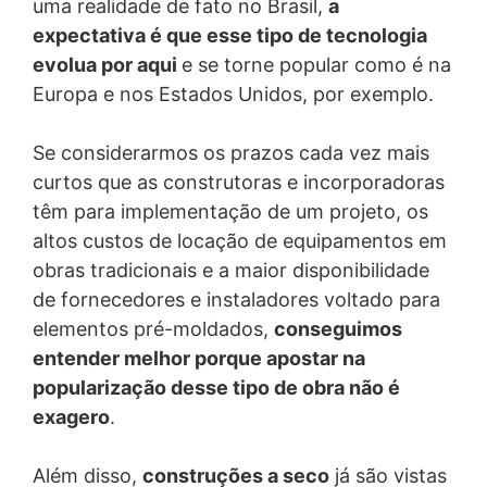
uma realidade de fato no Brasil,
a
Como seus dados são protegidos e armazenados?
expectativa é que esse tipo de tecnologia
Como sua privacidade e a proteção dos seus dados é
coisa séria, nós nos esforçamos em tomar todos os
evolua por aqui
e se torne popular como é na
tipos de medidas administrativas, técnicas e físicas,
Europa e nos Estados Unidos, por exemplo.
sempre pensando na prevenção em relação à
segurança e privacidade durante a execução de nossas
atividades envolvendo os seus dados pessoais, como
Se considerarmos os prazos cada vez mais
por exemplo: o treinamento e conscientização de
curtos que as construtoras e incorporadoras
nossos colaboradores. Todos os seus dados são
têm para implementação de um projeto, os
confidenciais e somente as pessoas autorizadas terão
acesso a eles e todas as informações fornecidas por
altos custos de locação de equipamentos em
você serão armazenadas de forma segura e íntegra, em
obras tradicionais e a maior disponibilidade
ambiente controlado, monitorado e de segurança.
de fornecedores e instaladores voltado para
Nosso site possui ligações com sites de terceiros, é
elementos pré-moldados,
conseguimos
possível que durante sua navegação você seja
entender melhor porque apostar na
direcionado a eles. Nesses casos, a responsabilidade
popularização desse tipo de obra não é
sobre a segurança e proteção dos seus dados caberá
aos referidos terceiros, de forma que recomendamos a
exagero
.
leitura dos termos de uso, políticas de privacidade e de
cookies dos respectivos sites. Este cenário também
Além disso,
construções a seco
já são vistas
se aplica às hipóteses em que você divulgue seus