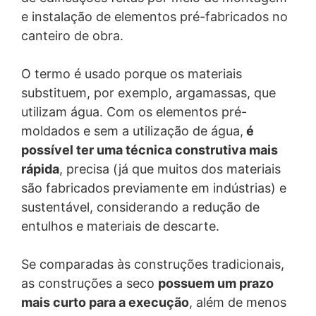
&
Proteção de
sempre vinculando às Bases Legais estabelecidas pela
e instalação de elementos pré-fabricados no
Selantes
LGPD, de forma correta e compatível com a finalidade
Superfícies
Juntas &
canteiro de obra.
do tratamento. Podemos tratar seus dados pessoais em
Selantes
função de nosso relacionamento contratual com você;
Assunto*
para o exercício regular do nosso direito em processo
Estações de
O termo é usado porque os materiais
judicial, administrativo ou arbitral, mediante o seu
Tratamento de Água
Edifícios
substituem, por exemplo, argamassas, que
fornecimento de consentimento, em nosso legítimo
e Efluentes
Comerciais e
interesse ou de terceiros, desde que preenchidos os
utilizam água. Com os elementos pré-
Residenciais
Mensagem
requisitos legais para tanto; quando for necessário para
Pontes
moldados e sem a utilização de água,
é
o cumprimento de obrigação legal ou para proteção do
Estacionamentos
possível ter uma técnica construtiva mais
crédito. Quem pode ter acesso aos seus dados?
Torres Eólicas
Nós não compartilhamos os seus dados pessoais com
rápida
, precisa (já que muitos dos materiais
terceiros ou pessoas não autorizadas a acessá-los.
Túneis
são fabricados previamente em indústrias) e
Suas informações poderão ser compartilhadas nos
sustentável, considerando a redução de
seguintes casos:
entulhos e materiais de descarte.
• Por obrigação legal, o que pode incluir requisições ou
ordens de autoridade policial, autoridades públicas
(INSS, Receita Federal, Polícia Civil, Polícia Federal,
Enviar arquivo
Se comparadas às construções tradicionais,
Exército, etc), do Ministério Público, órgãos
Tamanho total do arquivo:
MB /
MB
as construções a seco
possuem um prazo
reguladores, autoridades judiciais ou administrativas e
Estou de acordo com a
Política de Privacidade
.
mais curto para a execução
, além de menos
sindicatos;
This site is protected by reCAPTCH and the Google
Privacy Policy