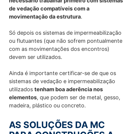
necessário trabalhar primeiro com sistemas
relacionada ao tema, entre em contato com nosso
de vedação compatíveis com a
Encarregado de Proteção de Dados Pessoais em:
juridico@mc-bauchemie.com.br
movimentação da estrutura
.
Alterações para este Aviso de Privacidade
Só depois os sistemas de impermeabilização
Este aviso de privacidade poderá mudar, já que será
revisto periodicamente. Por isso, convidamos você a
ou flutuantes (que não sofrem pontualmente
sempre consultar esta seção. Eventuais atualizações
com as movimentações dos encontros)
se tornarão válidas na data da publicação. Dúvidas
devem ser utilizados.
sobre este Aviso de Privacidade poderão ser sanadas
por e-mail: juridico@mc-bauchemie.com.br
Ainda é importante certificar-se de que os
sistemas de vedação e impermeabilização
utilizados
tenham boa aderência nos
elementos
, que podem ser de metal, gesso,
madeira, plástico ou concreto.
AS SOLUÇÕES DA MC