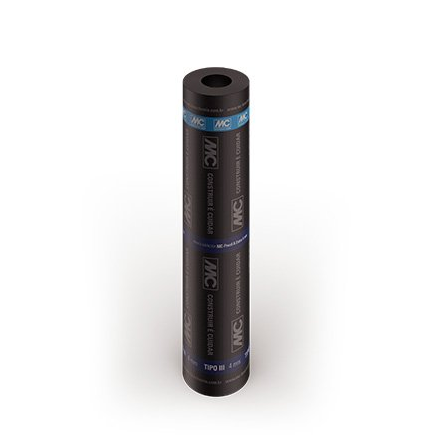
and
Terms of Service
apply.
Para que finalidades coletamos essas informações?
ENVIAR
Precisamos dos seus dados para atingir alguns
propósitos, como para garantir a comercialização dos
produtos e dos serviços oferecidos por nós, mas fique
calmo(a) porque sempre valorizamos a sua privacidade
e todos os dados coletados sobre você são tratados
por nós com integridade e confidencialidade, sendo
usados exclusivamente para os fins aqui descritos.
Pode acontecer de realizarmos o tratamento de dados
pessoais para finalidades não previstas neste Aviso de
Privacidade, mas sempre será mediante comunicação
prévia, mantendo resguardado os seus direitos.
Nossas finalidades incluem:
1. Executar o contrato, fornecendo os
produtos e serviços de forma adequada;
2. Estabelecer melhor comunicação com os usuários;
3. Melhorar o relacionamento e satisfação dos