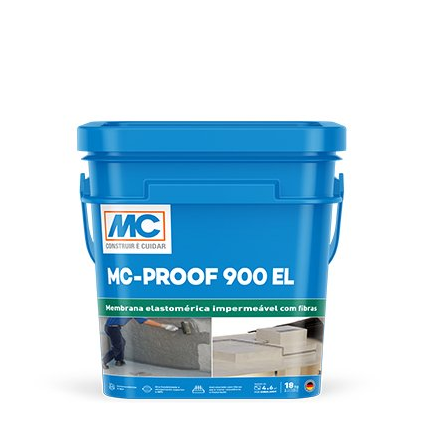
and
Terms of Service
apply.
possa ter interesse;
Temos Base Legal para realizar o tratamento de seus
ENVIAR
dados?
Sim! Nós realizamos o tratamento dos dados pessoais
sempre vinculando às Bases Legais estabelecidas pela
LGPD, de forma correta e compatível com a finalidade
do tratamento. Podemos tratar seus dados pessoais em
função de nosso relacionamento contratual com você;
para o exercício regular do nosso direito em processo
judicial, administrativo ou arbitral, mediante o seu
fornecimento de consentimento, em nosso legítimo
interesse ou de terceiros, desde que preenchidos os
requisitos legais para tanto; quando for necessário para
o cumprimento de obrigação legal ou para proteção do
crédito. Quem pode ter acesso aos seus dados?
Nós não compartilhamos os seus dados pessoais com
terceiros ou pessoas não autorizadas a acessá-los.
Suas informações poderão ser compartilhadas nos
seguintes casos: